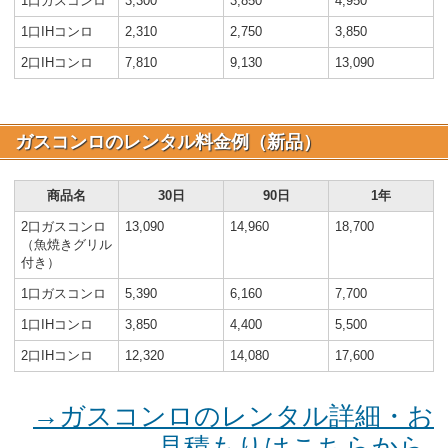
1口ガスコンロ
3,300
3,850
4,950
1口IHコンロ
2,310
2,750
3,850
2口IHコンロ
7,810
9,130
13,090
ガスコンロのレンタル料金例（新品）
商品名
30日
90日
1年
2口ガスコンロ
13,090
14,960
18,700
（魚焼きグリル
付き）
1口ガスコンロ
5,390
6,160
7,700
1口IHコンロ
3,850
4,400
5,500
2口IHコンロ
12,320
14,080
17,600
→ガスコンロのレンタル詳細・お
見積もりはこちらから