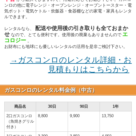
ンロの他に電子レンジ・オーブンレンジ・オーブントースター・電
気ポット・電気ケトル・炊飯器・食器棚などの家電・家具もレンタ
ルできます。
配送や使用後の引き取りも全ておまか
レンタルなら、
せ
エ
なので、とても便利です。使用後の廃棄もありませんので
コロジー
。
お財布にも地球にも優しいレンタルの活用を是非ご検討下さい。
→ガスコンロのレンタル詳細・お
見積もりはこちらから
ガスコンロのレンタル料金例（中古）
商品名
30日
90日
1年
2口ガスコンロ
8,800
9,900
13,750
（魚焼きグリル
付き）