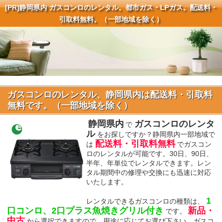
[PR]
静岡県内 ガスコンロのレンタル。都市ガス・LPガス。配送料・
引取料無料。（一部地域を除く）
ガスコンロのレンタル、静岡県内は配送料・引取料
無料です。（一部地域を除く）
静岡県内
ガスコンロのレンタ
で
ル
をお探しですか？静岡県内一部地域で
配送料・引取料無料
は
でガスコン
ロのレンタルが可能です。30日、90日、
半年、年単位でレンタルできます。レン
タル期間中の修理や交換にも迅速に対応
いたします。
1
レンタルできるガスコンロの種類は、
口コンロ、2口プラス魚焼きグリル付き
新品・
です。
中古
から選択できますので、用途に応じてお選び下さい。ガスコ