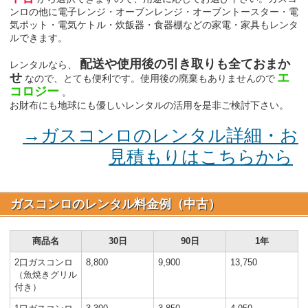
ンロの他に電子レンジ・オーブンレンジ・オーブントースター・電
気ポット・電気ケトル・炊飯器・食器棚などの家電・家具もレンタ
ルできます。
配送や使用後の引き取りも全ておまか
レンタルなら、
せ
エ
なので、とても便利です。使用後の廃棄もありませんので
コロジー
。
お財布にも地球にも優しいレンタルの活用を是非ご検討下さい。
→ガスコンロのレンタル詳細・お
見積もりはこちらから
ガスコンロのレンタル料金例（中古）
商品名
30日
90日
1年
2口ガスコンロ
8,800
9,900
13,750
（魚焼きグリル
付き）