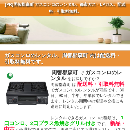
[PR]
周智郡森町 ガスコンロのレンタル。都市ガス・LPガス。配送
料・引取料無料。
ガスコンロのレンタル、周智郡森町 内は配送料・
引取料無料です。
周智郡森町
ガスコンロのレ
で
ンタル
をお探しですか？
配送料・引取料無料
周智郡森町 は
でガスコンロのレンタルが可能です。30
日、90日、半年、年単位でレンタルでき
ます。レンタル期間中の修理や交換にも
迅速に対応いたします。
1
レンタルできるガスコンロの種類は、
口コンロ、2口プラス魚焼きグリル付き
新品・
です。
中古
から選択できますので、用途に応じてお選び下さい。ガスコ