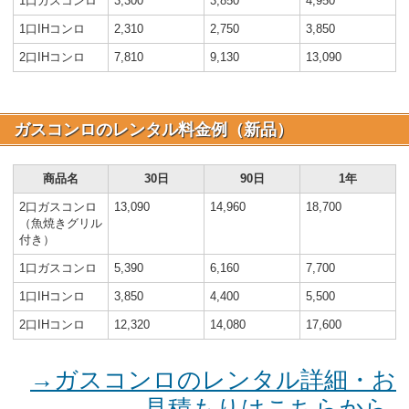
1口ガスコンロ
3,300
3,850
4,950
1口IHコンロ
2,310
2,750
3,850
2口IHコンロ
7,810
9,130
13,090
ガスコンロのレンタル料金例（新品）
商品名
30日
90日
1年
2口ガスコンロ
13,090
14,960
18,700
（魚焼きグリル
付き）
1口ガスコンロ
5,390
6,160
7,700
1口IHコンロ
3,850
4,400
5,500
2口IHコンロ
12,320
14,080
17,600
→ガスコンロのレンタル詳細・お
見積もりはこちらから