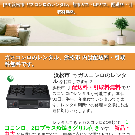
[PR]
浜松市 ガスコンロのレンタル。都市ガス・LPガス。配送料・引
取料無料。
ガスコンロのレンタル、浜松市 内は配送料・引取
料無料です。
浜松市
ガスコンロのレンタ
で
ル
をお探しですか？
配送料・引取料無料
浜松市 は
でガ
スコンロのレンタルが可能です。30日、
90日、半年、年単位でレンタルできま
す。レンタル期間中の修理や交換にも迅
速に対応いたします。
1
レンタルできるガスコンロの種類は、
口コンロ、2口プラス魚焼きグリル付き
新品・
です。
中古
から選択できますので、用途に応じてお選び下さい。ガスコ