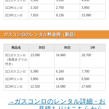
1口ガスコンロ
3,300
3,850
4,950
1口IHコンロ
2,310
2,750
3,850
2口IHコンロ
7,810
9,130
13,090
ガスコンロのレンタル料金例（新品）
商品名
30日
90日
1年
2口ガスコンロ
13,090
14,960
18,700
（魚焼きグリル
付き）
1口ガスコンロ
5,390
6,160
7,700
1口IHコンロ
3,850
4,400
5,500
2口IHコンロ
12,320
14,080
17,600
→ガスコンロのレンタル詳細・お
見積もりはこちらから