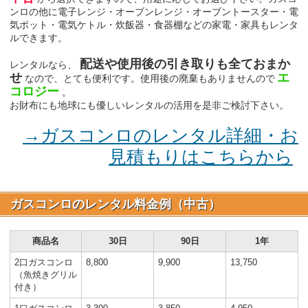
ンロの他に電子レンジ・オーブンレンジ・オーブントースター・電
気ポット・電気ケトル・炊飯器・食器棚などの家電・家具もレンタ
ルできます。
配送や使用後の引き取りも全ておまか
レンタルなら、
せ
エ
なので、とても便利です。使用後の廃棄もありませんので
コロジー
。
お財布にも地球にも優しいレンタルの活用を是非ご検討下さい。
→ガスコンロのレンタル詳細・お
見積もりはこちらから
ガスコンロのレンタル料金例（中古）
商品名
30日
90日
1年
2口ガスコンロ
8,800
9,900
13,750
（魚焼きグリル
付き）