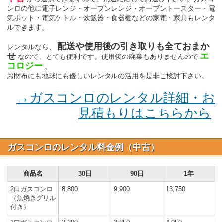
ンロの他に電子レンジ・オーブンレンジ・オーブントースター・電
気ポット・電気ケトル・炊飯器・食器棚などの家電・家具もレンタ
ルできます。
配送や使用後の引き取りも全ておまか
レンタルなら、
せ
エ
なので、とても便利です。使用後の廃棄もありませんので
コロジー
。
お財布にも地球にも優しいレンタルの活用を是非ご検討下さい。
→ガスコンロのレンタル詳細・お
見積もりはこちらから
ガスコンロのレンタル料金例（中古）
商品名
30日
90日
1年
2口ガスコンロ
8,800
9,900
13,750
（魚焼きグリル
付き）