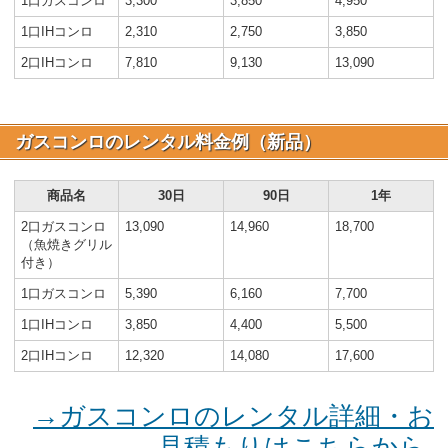
1口ガスコンロ
3,300
3,850
4,950
1口IHコンロ
2,310
2,750
3,850
2口IHコンロ
7,810
9,130
13,090
ガスコンロのレンタル料金例（新品）
商品名
30日
90日
1年
2口ガスコンロ
13,090
14,960
18,700
（魚焼きグリル
付き）
1口ガスコンロ
5,390
6,160
7,700
1口IHコンロ
3,850
4,400
5,500
2口IHコンロ
12,320
14,080
17,600
→ガスコンロのレンタル詳細・お
見積もりはこちらから