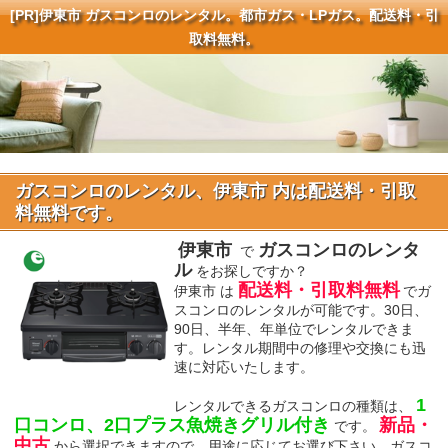
[PR]
伊東市 ガスコンロのレンタル。都市ガス・LPガス。配送料・引
取料無料。
ガスコンロのレンタル、伊東市 内は配送料・引取
料無料です。
伊東市
ガスコンロのレンタ
で
ル
をお探しですか？
配送料・引取料無料
伊東市 は
でガ
スコンロのレンタルが可能です。30日、
90日、半年、年単位でレンタルできま
す。レンタル期間中の修理や交換にも迅
速に対応いたします。
1
レンタルできるガスコンロの種類は、
口コンロ、2口プラス魚焼きグリル付き
新品・
です。
中古
から選択できますので、用途に応じてお選び下さい。ガスコ