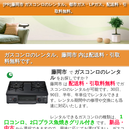
[PR]
藤岡市 ガスコンロのレンタル。都市ガス・LPガス。配送料・引
取料無料。
ガスコンロのレンタル、藤岡市 内は配送料・引取
料無料です。
藤岡市
ガスコンロのレンタ
で
ル
をお探しですか？
配送料・引取料無料
藤岡市 は
でガ
スコンロのレンタルが可能です。30日、
90日、半年、年単位でレンタルできま
す。レンタル期間中の修理や交換にも迅
速に対応いたします。
1
レンタルできるガスコンロの種類は、
口コンロ、2口プラス魚焼きグリル付き
新品・
です。
中古
から選択できますので、用途に応じてお選び下さい。ガスコ