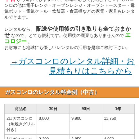
ンロの他に電子レンジ・オーブンレンジ・オーブントースター・電
気ポット・電気ケトル・炊飯器・食器棚などの家電・家具もレンタ
ルできます。
配送や使用後の引き取りも全ておまか
レンタルなら、
せ
エ
なので、とても便利です。使用後の廃棄もありませんので
コロジー
。
お財布にも地球にも優しいレンタルの活用を是非ご検討下さい。
→ガスコンロのレンタル詳細・お
見積もりはこちらから
ガスコンロのレンタル料金例（中古）
商品名
30日
90日
1年
2口ガスコンロ
8,800
9,900
13,750
（魚焼きグリル
付き）