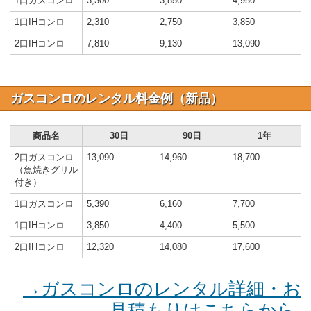
1口ガスコンロ
3,300
3,850
4,950
1口IHコンロ
2,310
2,750
3,850
2口IHコンロ
7,810
9,130
13,090
ガスコンロのレンタル料金例（新品）
商品名
30日
90日
1年
2口ガスコンロ
13,090
14,960
18,700
（魚焼きグリル
付き）
1口ガスコンロ
5,390
6,160
7,700
1口IHコンロ
3,850
4,400
5,500
2口IHコンロ
12,320
14,080
17,600
→ガスコンロのレンタル詳細・お
見積もりはこちらから