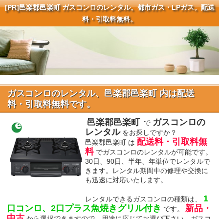
[PR]
邑楽郡邑楽町 ガスコンロのレンタル。都市ガス・LPガス。配送
料・引取料無料。
ガスコンロのレンタル、邑楽郡邑楽町 内は配送
料・引取料無料です。
邑楽郡邑楽町
ガスコンロの
で
レンタル
をお探しですか？
配送料・引取料無
邑楽郡邑楽町 は
料
でガスコンロのレンタルが可能です。
30日、90日、半年、年単位でレンタルで
きます。レンタル期間中の修理や交換に
も迅速に対応いたします。
1
レンタルできるガスコンロの種類は、
口コンロ、2口プラス魚焼きグリル付き
新品・
です。
中古
から選択できますので、用途に応じてお選び下さい。ガスコ