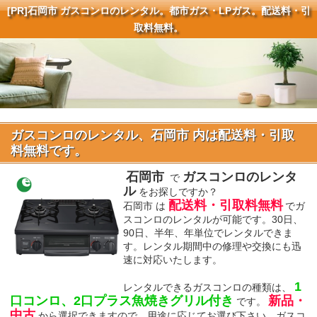
[PR]
石岡市 ガスコンロのレンタル。都市ガス・LPガス。配送料・引
取料無料。
ガスコンロのレンタル、石岡市 内は配送料・引取
料無料です。
石岡市
ガスコンロのレンタ
で
ル
をお探しですか？
配送料・引取料無料
石岡市 は
でガ
スコンロのレンタルが可能です。30日、
90日、半年、年単位でレンタルできま
す。レンタル期間中の修理や交換にも迅
速に対応いたします。
1
レンタルできるガスコンロの種類は、
口コンロ、2口プラス魚焼きグリル付き
新品・
です。
中古
から選択できますので、用途に応じてお選び下さい。ガスコ