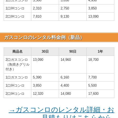
1口ガスコンロ
3,300
3,850
4,950
1口IHコンロ
2,310
2,750
3,850
2口IHコンロ
7,810
9,130
13,090
ガスコンロのレンタル料金例（新品）
商品名
30日
90日
1年
2口ガスコンロ
13,090
14,960
18,700
（魚焼きグリル
付き）
1口ガスコンロ
5,390
6,160
7,700
1口IHコンロ
3,850
4,400
5,500
2口IHコンロ
12,320
14,080
17,600
→ガスコンロのレンタル詳細・お
見積もりはこちらから