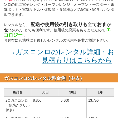
ンロの他に電子レンジ・オーブンレンジ・オーブントースター・電
気ポット・電気ケトル・炊飯器・食器棚などの家電・家具もレンタ
ルできます。
配送や使用後の引き取りも全ておまか
レンタルなら、
せ
エ
なので、とても便利です。使用後の廃棄もありませんので
コロジー
。
お財布にも地球にも優しいレンタルの活用を是非ご検討下さい。
→ガスコンロのレンタル詳細・お
見積もりはこちらから
ガスコンロのレンタル料金例（中古）
商品名
30日
90日
1年
2口ガスコンロ
8,800
9,900
13,750
（魚焼きグリル
付き）