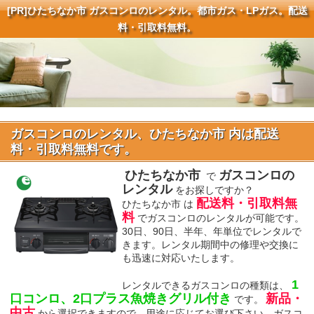
[PR]
ひたちなか市 ガスコンロのレンタル。都市ガス・LPガス。配送
料・引取料無料。
ガスコンロのレンタル、ひたちなか市 内は配送
料・引取料無料です。
ひたちなか市
ガスコンロの
で
レンタル
をお探しですか？
配送料・引取料無
ひたちなか市 は
料
でガスコンロのレンタルが可能です。
30日、90日、半年、年単位でレンタルで
きます。レンタル期間中の修理や交換に
も迅速に対応いたします。
1
レンタルできるガスコンロの種類は、
口コンロ、2口プラス魚焼きグリル付き
新品・
です。
中古
から選択できますので、用途に応じてお選び下さい。ガスコ