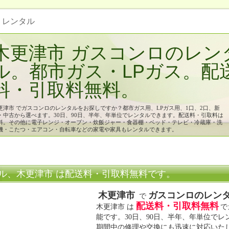
ロ レンタル
木更津市 ガスコンロのレン
ル。都市ガス・LPガス。配
料・引取料無料。
更津市 でガスコンロのレンタルをお探しですか？都市ガス用、LPガス用、1口、2口、新
・中古から選べます。30日、90日、半年、年単位でレンタルできます。配送料・引取料は
料。その他に電子レンジ・オーブン・炊飯ジャー・食器棚・ベッド・テレビ・冷蔵庫・洗
機・こたつ・エアコン・自転車などの家電や家具もレンタルできます。
ル、木更津市 は配送料・引取料無料です。
木更津市
ガスコンロのレン
で
配送料・引取料無料
木更津市 は
で
能です。30日、90日、半年、年単位で
期間中の修理や交換にも迅速に対応いた