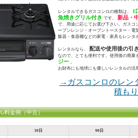
1
レンタルできるガスコンロの種類は、
魚焼きグリル付き
新品・
です。
で、用途に応じてお選び下さい。ガスコ
ーブンレンジ・オーブントースター・電
飯器・食器棚などの家電・家具もレンタ
配送や使用後の引
レンタルなら、
なので、とても便利です。使用後の廃棄
ジー
。
お財布にも地球にも優しいレンタルの活
→ガスコンロのレン
積も
ル料金例（中古）
30日
90日