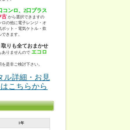
口コンロ、2口プラス
中古
から選択できますの
ンロの他に電子レンジ・オ
気ポット・電気ケトル・炊
ルできます。
き取りも全ておまかせ
エコロ
もありませんので
用を是非ご検討下さい。
タル詳細・お見
りはこちらから
1年