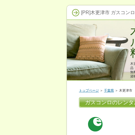
[PR]木更津市 ガスコン
木
品
無
濯
トップページ
＞
千葉県
＞ 木更津市
ガスコンロのレンタ