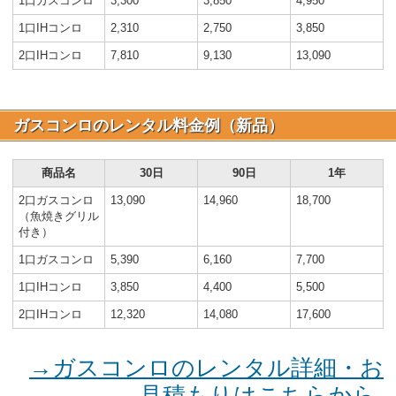
1口ガスコンロ
3,300
3,850
4,950
1口IHコンロ
2,310
2,750
3,850
2口IHコンロ
7,810
9,130
13,090
ガスコンロのレンタル料金例（新品）
商品名
30日
90日
1年
2口ガスコンロ
13,090
14,960
18,700
（魚焼きグリル
付き）
1口ガスコンロ
5,390
6,160
7,700
1口IHコンロ
3,850
4,400
5,500
2口IHコンロ
12,320
14,080
17,600
→ガスコンロのレンタル詳細・お
見積もりはこちらから