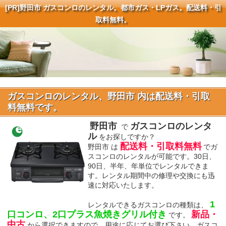
[PR]
野田市 ガスコンロのレンタル。都市ガス・LPガス。配送料・引
取料無料。
ガスコンロのレンタル、野田市 内は配送料・引取
料無料です。
野田市
ガスコンロのレンタ
で
ル
をお探しですか？
配送料・引取料無料
野田市 は
でガ
スコンロのレンタルが可能です。30日、
90日、半年、年単位でレンタルできま
す。レンタル期間中の修理や交換にも迅
速に対応いたします。
1
レンタルできるガスコンロの種類は、
口コンロ、2口プラス魚焼きグリル付き
新品・
です。
中古
から選択できますので、用途に応じてお選び下さい。ガスコ