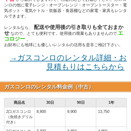
ンロの他に電子レンジ・オーブンレンジ・オーブントースター・電
気ポット・電気ケトル・炊飯器・食器棚などの家電・家具もレンタ
ルできます。
配送や使用後の引き取りも全ておまか
レンタルなら、
せ
エ
なので、とても便利です。使用後の廃棄もありませんので
コロジー
。
お財布にも地球にも優しいレンタルの活用を是非ご検討下さい。
→ガスコンロのレンタル詳細・お
見積もりはこちらから
ガスコンロのレンタル料金例（中古）
商品名
30日
90日
1年
2口ガスコンロ
8,800
9,900
13,750
（魚焼きグリル
付き）