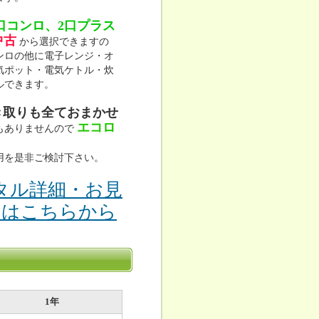
口コンロ、2口プラス
中古
から選択できますの
ンロの他に電子レンジ・オ
気ポット・電気ケトル・炊
ルできます。
き取りも全ておまかせ
エコロ
もありませんので
用を是非ご検討下さい。
タル詳細・お見
りはこちらから
1年