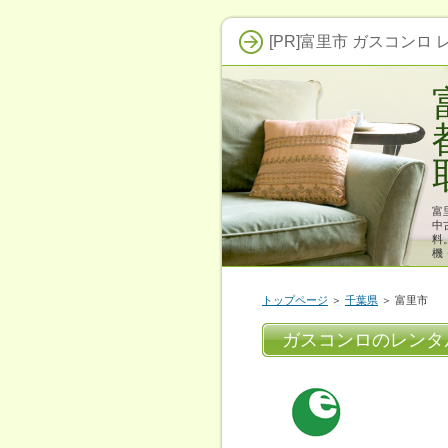
[PR]富里市 ガスコンロ
富
中
料
機
トップページ
＞
千葉県
＞ 富里市
ガスコンロのレンタ