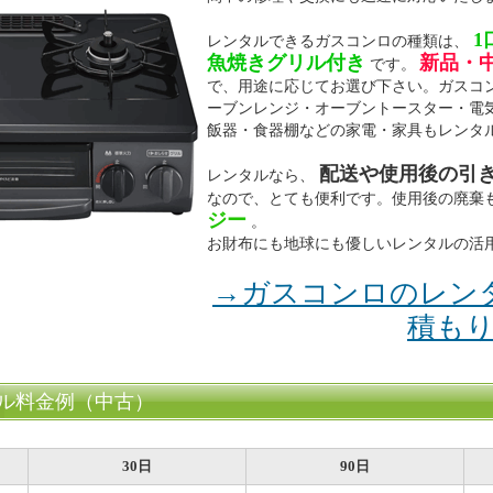
1
レンタルできるガスコンロの種類は、
魚焼きグリル付き
新品・
です。
で、用途に応じてお選び下さい。ガスコ
ーブンレンジ・オーブントースター・電
飯器・食器棚などの家電・家具もレンタ
配送や使用後の引
レンタルなら、
なので、とても便利です。使用後の廃棄
ジー
。
お財布にも地球にも優しいレンタルの活
→ガスコンロのレン
積も
ル料金例（中古）
30日
90日