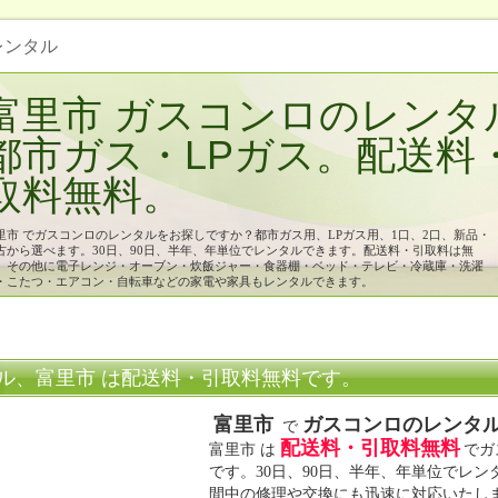
 レンタル
富里市 ガスコンロのレンタ
都市ガス・LPガス。配送料
取料無料。
里市 でガスコンロのレンタルをお探しですか？都市ガス用、LPガス用、1口、2口、新品・
古から選べます。30日、90日、半年、年単位でレンタルできます。配送料・引取料は無
。その他に電子レンジ・オーブン・炊飯ジャー・食器棚・ベッド・テレビ・冷蔵庫・洗濯
・こたつ・エアコン・自転車などの家電や家具もレンタルできます。
ル、富里市 は配送料・引取料無料です。
富里市
ガスコンロのレンタ
で
配送料・引取料無料
富里市 は
でガ
です。30日、90日、半年、年単位でレ
間中の修理や交換にも迅速に対応いたし