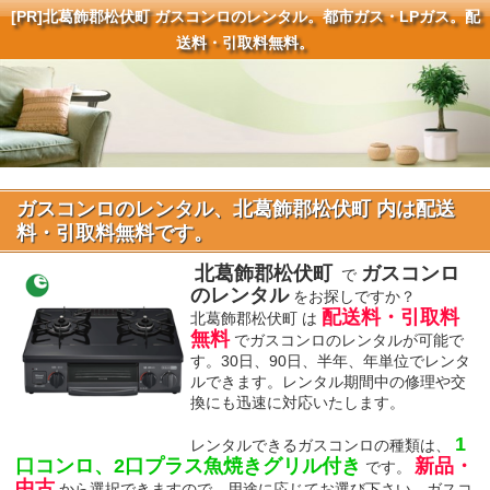
[PR]
北葛飾郡松伏町 ガスコンロのレンタル。都市ガス・LPガス。配
送料・引取料無料。
ガスコンロのレンタル、北葛飾郡松伏町 内は配送
料・引取料無料です。
北葛飾郡松伏町
ガスコンロ
で
のレンタル
をお探しですか？
配送料・引取料
北葛飾郡松伏町 は
無料
でガスコンロのレンタルが可能で
す。30日、90日、半年、年単位でレンタ
ルできます。レンタル期間中の修理や交
換にも迅速に対応いたします。
1
レンタルできるガスコンロの種類は、
口コンロ、2口プラス魚焼きグリル付き
新品・
です。
中古
から選択できますので、用途に応じてお選び下さい。ガスコ