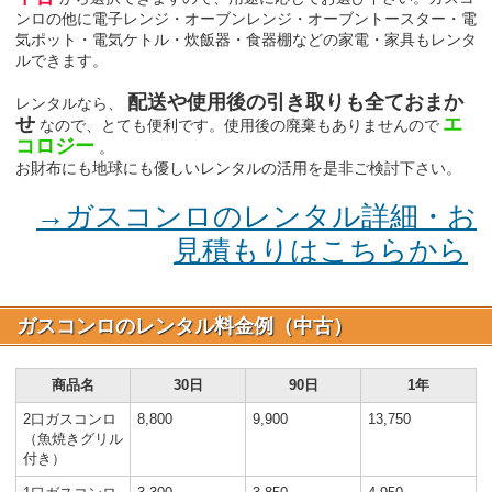
ンロの他に電子レンジ・オーブンレンジ・オーブントースター・電
気ポット・電気ケトル・炊飯器・食器棚などの家電・家具もレンタ
ルできます。
配送や使用後の引き取りも全ておまか
レンタルなら、
せ
エ
なので、とても便利です。使用後の廃棄もありませんので
コロジー
。
お財布にも地球にも優しいレンタルの活用を是非ご検討下さい。
→ガスコンロのレンタル詳細・お
見積もりはこちらから
ガスコンロのレンタル料金例（中古）
商品名
30日
90日
1年
2口ガスコンロ
8,800
9,900
13,750
（魚焼きグリル
付き）