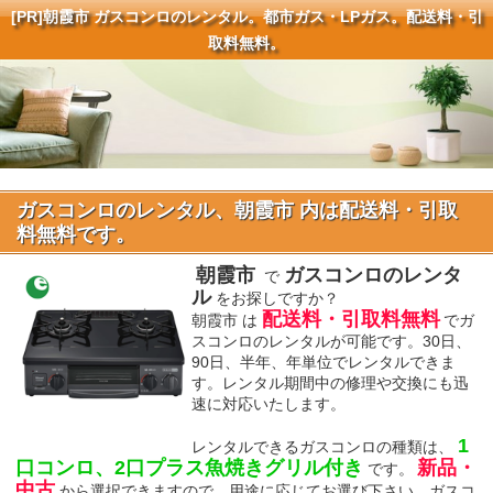
[PR]
朝霞市 ガスコンロのレンタル。都市ガス・LPガス。配送料・引
取料無料。
ガスコンロのレンタル、朝霞市 内は配送料・引取
料無料です。
朝霞市
ガスコンロのレンタ
で
ル
をお探しですか？
配送料・引取料無料
朝霞市 は
でガ
スコンロのレンタルが可能です。30日、
90日、半年、年単位でレンタルできま
す。レンタル期間中の修理や交換にも迅
速に対応いたします。
1
レンタルできるガスコンロの種類は、
口コンロ、2口プラス魚焼きグリル付き
新品・
です。
中古
から選択できますので、用途に応じてお選び下さい。ガスコ