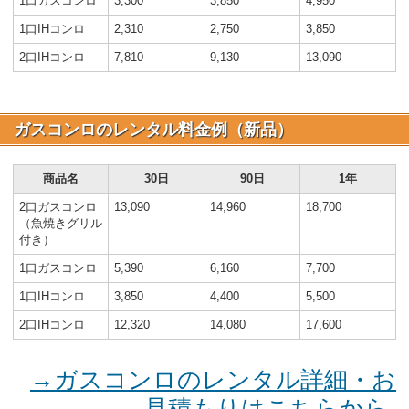
1口ガスコンロ
3,300
3,850
4,950
1口IHコンロ
2,310
2,750
3,850
2口IHコンロ
7,810
9,130
13,090
ガスコンロのレンタル料金例（新品）
商品名
30日
90日
1年
2口ガスコンロ
13,090
14,960
18,700
（魚焼きグリル
付き）
1口ガスコンロ
5,390
6,160
7,700
1口IHコンロ
3,850
4,400
5,500
2口IHコンロ
12,320
14,080
17,600
→ガスコンロのレンタル詳細・お
見積もりはこちらから