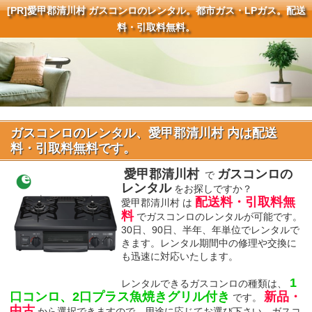
[PR]
愛甲郡清川村 ガスコンロのレンタル。都市ガス・LPガス。配送
料・引取料無料。
ガスコンロのレンタル、愛甲郡清川村 内は配送
料・引取料無料です。
愛甲郡清川村
ガスコンロの
で
レンタル
をお探しですか？
配送料・引取料無
愛甲郡清川村 は
料
でガスコンロのレンタルが可能です。
30日、90日、半年、年単位でレンタルで
きます。レンタル期間中の修理や交換に
も迅速に対応いたします。
1
レンタルできるガスコンロの種類は、
口コンロ、2口プラス魚焼きグリル付き
新品・
です。
中古
から選択できますので、用途に応じてお選び下さい。ガスコ