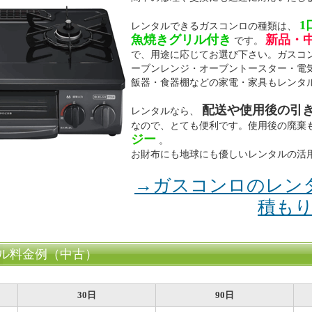
1
レンタルできるガスコンロの種類は、
魚焼きグリル付き
新品・
です。
で、用途に応じてお選び下さい。ガスコ
ーブンレンジ・オーブントースター・電
飯器・食器棚などの家電・家具もレンタ
配送や使用後の引
レンタルなら、
なので、とても便利です。使用後の廃棄
ジー
。
お財布にも地球にも優しいレンタルの活
→ガスコンロのレン
積も
ル料金例（中古）
30日
90日