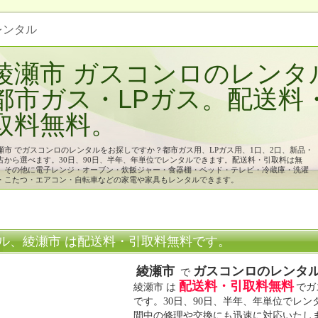
 レンタル
綾瀬市 ガスコンロのレンタ
都市ガス・LPガス。配送料
取料無料。
瀬市 でガスコンロのレンタルをお探しですか？都市ガス用、LPガス用、1口、2口、新品・
古から選べます。30日、90日、半年、年単位でレンタルできます。配送料・引取料は無
。その他に電子レンジ・オーブン・炊飯ジャー・食器棚・ベッド・テレビ・冷蔵庫・洗濯
・こたつ・エアコン・自転車などの家電や家具もレンタルできます。
ル、綾瀬市 は配送料・引取料無料です。
綾瀬市
ガスコンロのレンタ
で
配送料・引取料無料
綾瀬市 は
でガ
です。30日、90日、半年、年単位でレ
間中の修理や交換にも迅速に対応いたし