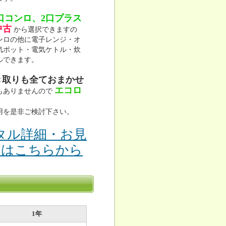
口コンロ、2口プラス
中古
から選択できますの
ンロの他に電子レンジ・オ
気ポット・電気ケトル・炊
ルできます。
き取りも全ておまかせ
エコロ
もありませんので
用を是非ご検討下さい。
タル詳細・お見
りはこちらから
1年