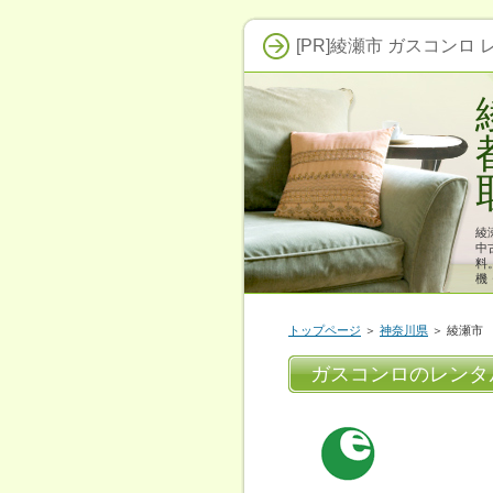
[PR]綾瀬市 ガスコンロ
綾
中
料
機
トップページ
＞
神奈川県
＞ 綾瀬市
ガスコンロのレンタ