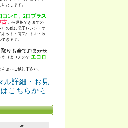
応いたします。
口コンロ、2口プラス
中古
から選択できますの
ンロの他に電子レンジ・オ
気ポット・電気ケトル・炊
ルできます。
き取りも全ておまかせ
エコロ
もありませんので
用を是非ご検討下さい。
タル詳細・お見
りはこちらから
1年