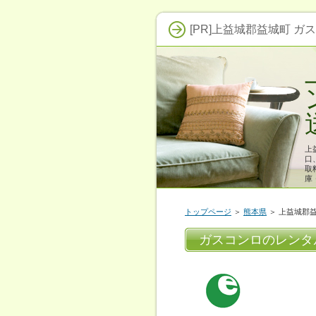
[PR]上益城郡益城町 ガ
上
口
取
庫
トップページ
＞
熊本県
＞ 上益城郡
ガスコンロのレンタ