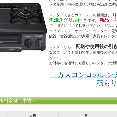
ンタル期間中の修理や交換にも迅速に対
1
レンタルできるガスコンロの種類は、
魚焼きグリル付き
新品・
です。
で、用途に応じてお選び下さい。ガスコ
ーブンレンジ・オーブントースター・電
飯器・食器棚などの家電・家具もレンタ
配送や使用後の引
レンタルなら、
なので、とても便利です。使用後の廃棄
ジー
。
お財布にも地球にも優しいレンタルの活
→ガスコンロのレン
積も
ル料金例（中古）
30日
90日