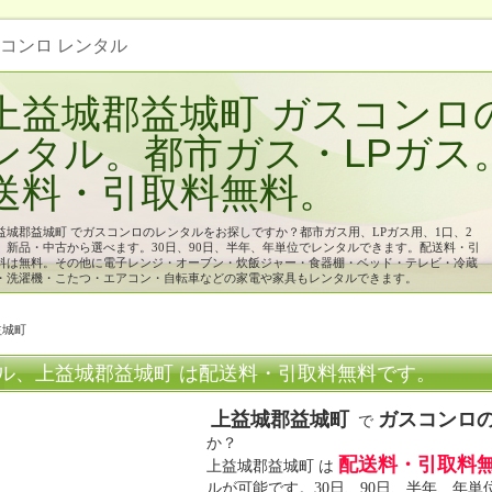
スコンロ レンタル
上益城郡益城町 ガスコンロ
ンタル。都市ガス・LPガス
送料・引取料無料。
益城郡益城町 でガスコンロのレンタルをお探しですか？都市ガス用、LPガス用、1口、2
、新品・中古から選べます。30日、90日、半年、年単位でレンタルできます。配送料・引
料は無料。その他に電子レンジ・オーブン・炊飯ジャー・食器棚・ベッド・テレビ・冷蔵
・洗濯機・こたつ・エアコン・自転車などの家電や家具もレンタルできます。
益城町
ル、上益城郡益城町 は配送料・引取料無料です。
上益城郡益城町
ガスコンロ
で
か？
配送料・引取料
上益城郡益城町 は
ルが可能です。30日、90日、半年、年