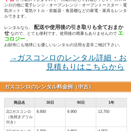
ンロの他に電子レンジ・オーブンレンジ・オーブントースター・電
気ポット・電気ケトル・炊飯器・食器棚などの家電・家具もレンタ
ルできます。
配送や使用後の引き取りも全ておまか
レンタルなら、
せ
エ
なので、とても便利です。使用後の廃棄もありませんので
コロジー
。
お財布にも地球にも優しいレンタルの活用を是非ご検討下さい。
→ガスコンロのレンタル詳細・お
見積もりはこちらから
ガスコンロのレンタル料金例（中古）
商品名
30日
90日
1年
2口ガスコンロ
8,800
9,900
13,750
（魚焼きグリル
付き）