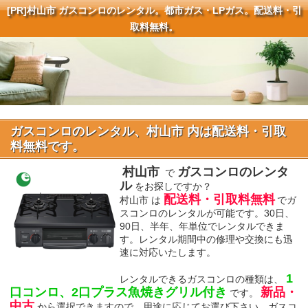
[PR]
村山市 ガスコンロのレンタル。都市ガス・LPガス。配送料・引
取料無料。
ガスコンロのレンタル、村山市 内は配送料・引取
料無料です。
村山市
ガスコンロのレンタ
で
ル
をお探しですか？
配送料・引取料無料
村山市 は
でガ
スコンロのレンタルが可能です。30日、
90日、半年、年単位でレンタルできま
す。レンタル期間中の修理や交換にも迅
速に対応いたします。
1
レンタルできるガスコンロの種類は、
口コンロ、2口プラス魚焼きグリル付き
新品・
です。
中古
から選択できますので、用途に応じてお選び下さい。ガスコ