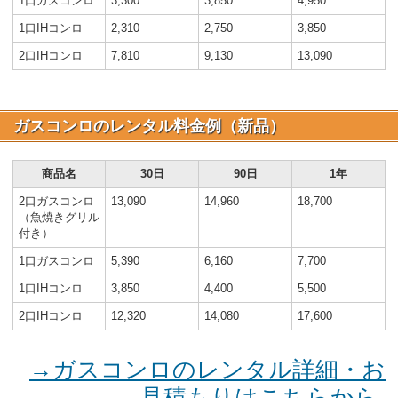
1口ガスコンロ
3,300
3,850
4,950
1口IHコンロ
2,310
2,750
3,850
2口IHコンロ
7,810
9,130
13,090
ガスコンロのレンタル料金例（新品）
商品名
30日
90日
1年
2口ガスコンロ
13,090
14,960
18,700
（魚焼きグリル
付き）
1口ガスコンロ
5,390
6,160
7,700
1口IHコンロ
3,850
4,400
5,500
2口IHコンロ
12,320
14,080
17,600
→ガスコンロのレンタル詳細・お
見積もりはこちらから