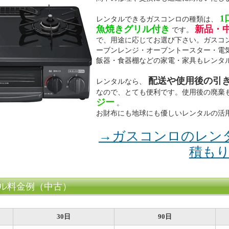
1
レンタルできるガスコンロの種類は、
魚焼きグリル付き
新品・
です。
で、用途に応じてお選び下さい。ガスコ
ーブンレンジ・オーブントースター・電
飯器・食器棚などの家電・家具もレンタ
配送や使用後の引
レンタルなら、
なので、とても便利です。使用後の廃棄
ジー
。
お財布にも地球にも優しいレンタルの活
→ガスコンロのレン
積も
ル料金例（中古）
30日
90日