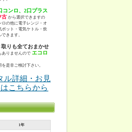
口コンロ、2口プラス
中古
から選択できますの
ンロの他に電子レンジ・オ
気ポット・電気ケトル・炊
ルできます。
き取りも全ておまかせ
エコロ
もありませんので
用を是非ご検討下さい。
タル詳細・お見
りはこちらから
1年