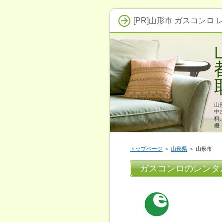
[PR]山形市 ガスコンロ
山
中
料
機
トップページ
＞
山形県
＞ 山形市
ガスコンロのレンタ