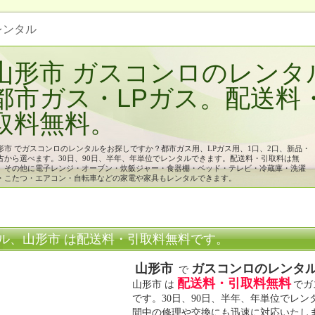
 レンタル
山形市 ガスコンロのレンタ
都市ガス・LPガス。配送料
取料無料。
形市 でガスコンロのレンタルをお探しですか？都市ガス用、LPガス用、1口、2口、新品・
古から選べます。30日、90日、半年、年単位でレンタルできます。配送料・引取料は無
。その他に電子レンジ・オーブン・炊飯ジャー・食器棚・ベッド・テレビ・冷蔵庫・洗濯
・こたつ・エアコン・自転車などの家電や家具もレンタルできます。
ル、山形市 は配送料・引取料無料です。
山形市
ガスコンロのレンタ
で
配送料・引取料無料
山形市 は
でガ
です。30日、90日、半年、年単位でレ
間中の修理や交換にも迅速に対応いたし