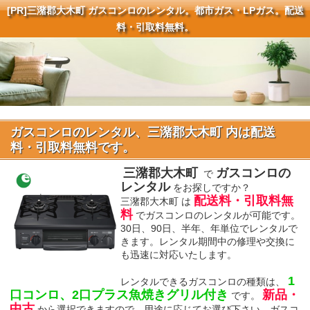
[PR]
三潴郡大木町 ガスコンロのレンタル。都市ガス・LPガス。配送
料・引取料無料。
ガスコンロのレンタル、三潴郡大木町 内は配送
料・引取料無料です。
三潴郡大木町
ガスコンロの
で
レンタル
をお探しですか？
配送料・引取料無
三潴郡大木町 は
料
でガスコンロのレンタルが可能です。
30日、90日、半年、年単位でレンタルで
きます。レンタル期間中の修理や交換に
も迅速に対応いたします。
1
レンタルできるガスコンロの種類は、
口コンロ、2口プラス魚焼きグリル付き
新品・
です。
中古
から選択できますので、用途に応じてお選び下さい。ガスコ