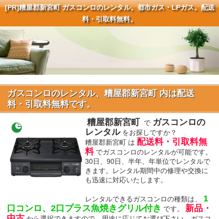
[PR]
糟屋郡新宮町 ガスコンロのレンタル。都市ガス・LPガス。配送
料・引取料無料。
ガスコンロのレンタル、糟屋郡新宮町 内は配送
料・引取料無料です。
糟屋郡新宮町
ガスコンロの
で
レンタル
をお探しですか？
配送料・引取料無
糟屋郡新宮町 は
料
でガスコンロのレンタルが可能です。
30日、90日、半年、年単位でレンタルで
きます。レンタル期間中の修理や交換に
も迅速に対応いたします。
1
レンタルできるガスコンロの種類は、
口コンロ、2口プラス魚焼きグリル付き
新品・
です。
中古
から選択できますので、用途に応じてお選び下さい。ガスコ