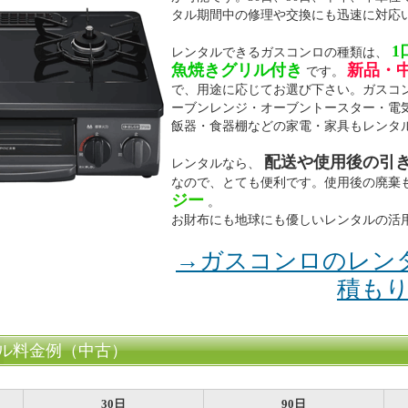
タル期間中の修理や交換にも迅速に対応
1
レンタルできるガスコンロの種類は、
魚焼きグリル付き
新品・
です。
で、用途に応じてお選び下さい。ガスコ
ーブンレンジ・オーブントースター・電
飯器・食器棚などの家電・家具もレンタ
配送や使用後の引
レンタルなら、
なので、とても便利です。使用後の廃棄
ジー
。
お財布にも地球にも優しいレンタルの活
→ガスコンロのレン
積も
ル料金例（中古）
30日
90日