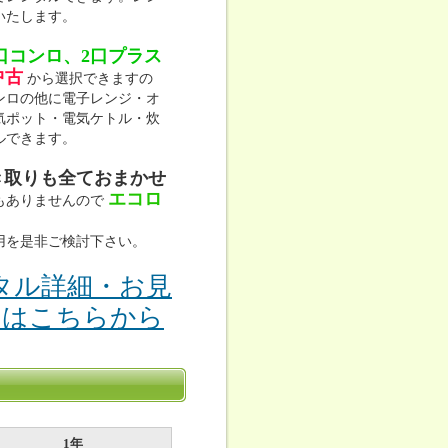
いたします。
口コンロ、2口プラス
中古
から選択できますの
ンロの他に電子レンジ・オ
気ポット・電気ケトル・炊
ルできます。
き取りも全ておまかせ
エコロ
もありませんので
用を是非ご検討下さい。
タル詳細・お見
りはこちらから
1年