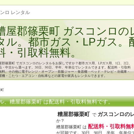
コンロ レンタル
糟屋郡篠栗町 ガスコンロの
タル。都市ガス・LPガス。
料・引取料無料。
屋郡篠栗町 でガスコンロのレンタルをお探しですか？都市ガス用、LPガス用、1口、2口、
品・中古から選べます。30日、90日、半年、年単位でレンタルできます。配送料・引取料
無料。その他に電子レンジ・オーブン・炊飯ジャー・食器棚・ベッド・テレビ・冷蔵庫・
濯機・こたつ・エアコン・自転車などの家電や家具もレンタルできます。
栗町
ル、糟屋郡篠栗町 は配送料・引取料無料です。
糟屋郡篠栗町
ガスコンロの
で
か？
配送料・引取料無
糟屋郡篠栗町 は
が可能です。30日、90日、半年、年単