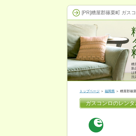
[PR]糟屋郡篠栗町 ガス
糟
新
は
洗
トップページ
＞
福岡県
＞ 糟屋郡篠
ガスコンロのレンタ