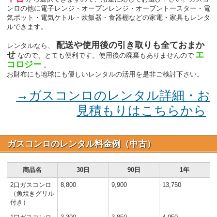
ンロの他に電子レンジ・オーブンレンジ・オーブントースター・電
気ポット・電気ケトル・炊飯器・食器棚などの家電・家具もレンタ
ルできます。
配送や使用後の引き取りも全ておまか
レンタルなら、
せ
エ
なので、とても便利です。使用後の廃棄もありませんので
コロジー
。
お財布にも地球にも優しいレンタルの活用を是非ご検討下さい。
→ガスコンロのレンタル詳細・お
見積もりはこちらから
ガスコンロのレンタル料金例（中古）
商品名
30日
90日
1年
2口ガスコンロ
8,800
9,900
13,750
（魚焼きグリル
付き）