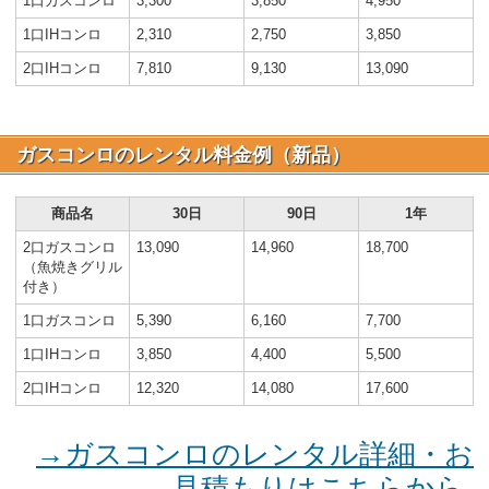
1口ガスコンロ
3,300
3,850
4,950
1口IHコンロ
2,310
2,750
3,850
2口IHコンロ
7,810
9,130
13,090
ガスコンロのレンタル料金例（新品）
商品名
30日
90日
1年
2口ガスコンロ
13,090
14,960
18,700
（魚焼きグリル
付き）
1口ガスコンロ
5,390
6,160
7,700
1口IHコンロ
3,850
4,400
5,500
2口IHコンロ
12,320
14,080
17,600
→ガスコンロのレンタル詳細・お
見積もりはこちらから