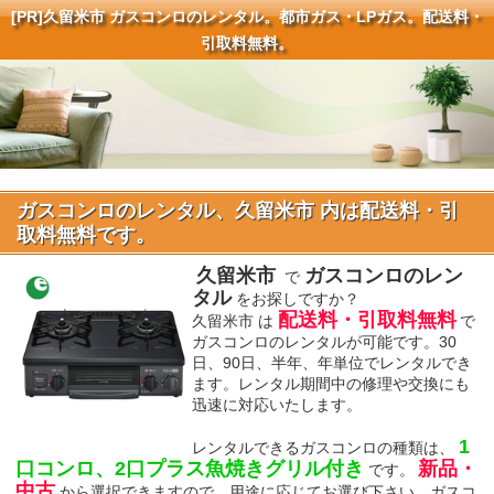
[PR]
久留米市 ガスコンロのレンタル。都市ガス・LPガス。配送料・
引取料無料。
ガスコンロのレンタル、久留米市 内は配送料・引
取料無料です。
久留米市
ガスコンロのレン
で
タル
をお探しですか？
配送料・引取料無料
久留米市 は
で
ガスコンロのレンタルが可能です。30
日、90日、半年、年単位でレンタルでき
ます。レンタル期間中の修理や交換にも
迅速に対応いたします。
1
レンタルできるガスコンロの種類は、
口コンロ、2口プラス魚焼きグリル付き
新品・
です。
中古
から選択できますので、用途に応じてお選び下さい。ガスコ