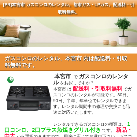
[PR]
本宮市 ガスコンロのレンタル。都市ガス・LPガス。配送料・引
取料無料。
ガスコンロのレンタル、本宮市 内は配送料・引取
料無料です。
本宮市
ガスコンロのレンタ
で
ル
をお探しですか？
配送料・引取料無料
本宮市 は
でガ
スコンロのレンタルが可能です。30日、
90日、半年、年単位でレンタルできま
す。レンタル期間中の修理や交換にも迅
速に対応いたします。
1
レンタルできるガスコンロの種類は、
口コンロ、2口プラス魚焼きグリル付き
新品・
です。
中古
から選択できますので、用途に応じてお選び下さい。ガスコ