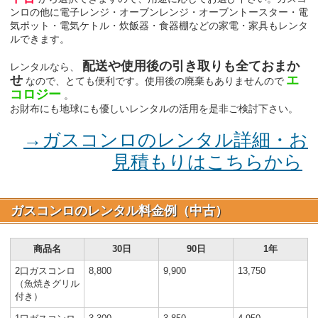
ンロの他に電子レンジ・オーブンレンジ・オーブントースター・電
気ポット・電気ケトル・炊飯器・食器棚などの家電・家具もレンタ
ルできます。
配送や使用後の引き取りも全ておまか
レンタルなら、
せ
エ
なので、とても便利です。使用後の廃棄もありませんので
コロジー
。
お財布にも地球にも優しいレンタルの活用を是非ご検討下さい。
→ガスコンロのレンタル詳細・お
見積もりはこちらから
ガスコンロのレンタル料金例（中古）
商品名
30日
90日
1年
2口ガスコンロ
8,800
9,900
13,750
（魚焼きグリル
付き）