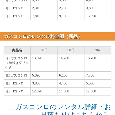
1口ガスコンロ
3,300
3,850
4,950
1口IHコンロ
2,310
2,750
3,850
2口IHコンロ
7,810
9,130
13,090
ガスコンロのレンタル料金例（新品）
商品名
30日
90日
1年
2口ガスコンロ
13,090
14,960
18,700
（魚焼きグリル
付き）
1口ガスコンロ
5,390
6,160
7,700
1口IHコンロ
3,850
4,400
5,500
2口IHコンロ
12,320
14,080
17,600
→ガスコンロのレンタル詳細・お
見積もりはこちらから