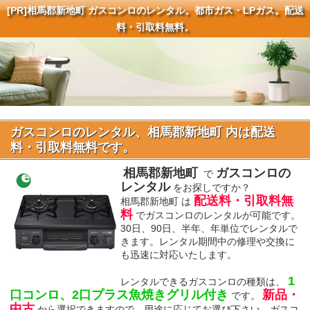
[PR]
相馬郡新地町 ガスコンロのレンタル。都市ガス・LPガス。配送
料・引取料無料。
ガスコンロのレンタル、相馬郡新地町 内は配送
料・引取料無料です。
相馬郡新地町
ガスコンロの
で
レンタル
をお探しですか？
配送料・引取料無
相馬郡新地町 は
料
でガスコンロのレンタルが可能です。
30日、90日、半年、年単位でレンタルで
きます。レンタル期間中の修理や交換に
も迅速に対応いたします。
1
レンタルできるガスコンロの種類は、
口コンロ、2口プラス魚焼きグリル付き
新品・
です。
中古
から選択できますので、用途に応じてお選び下さい。ガスコ