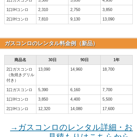
1口ガスコンロ
3,300
3,850
4,950
1口IHコンロ
2,310
2,750
3,850
2口IHコンロ
7,810
9,130
13,090
ガスコンロのレンタル料金例（新品）
商品名
30日
90日
1年
2口ガスコンロ
13,090
14,960
18,700
（魚焼きグリル
付き）
1口ガスコンロ
5,390
6,160
7,700
1口IHコンロ
3,850
4,400
5,500
2口IHコンロ
12,320
14,080
17,600
→ガスコンロのレンタル詳細・お
見積もりはこちらから