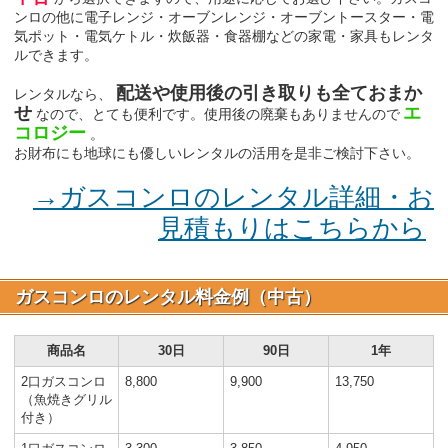
ンロの他に電子レンジ・オーブンレンジ・オーブントースター・電
気ポット・電気ケトル・炊飯器・食器棚などの家電・家具もレンタ
ルできます。
配送や使用後の引き取りも全ておまか
レンタルなら、
せ
エ
なので、とても便利です。使用後の廃棄もありませんので
コロジー
。
お財布にも地球にも優しいレンタルの活用を是非ご検討下さい。
→ガスコンロのレンタル詳細・お
見積もりはこちらから
ガスコンロのレンタル料金例（中古）
商品名
30日
90日
1年
2口ガスコンロ
8,800
9,900
13,750
（魚焼きグリル
付き）