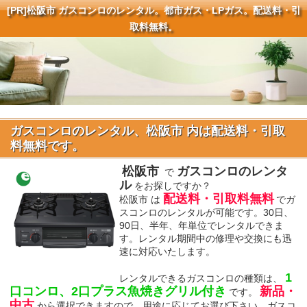
[PR]
松阪市 ガスコンロのレンタル。都市ガス・LPガス。配送料・引
取料無料。
ガスコンロのレンタル、松阪市 内は配送料・引取
料無料です。
松阪市
ガスコンロのレンタ
で
ル
をお探しですか？
配送料・引取料無料
松阪市 は
でガ
スコンロのレンタルが可能です。30日、
90日、半年、年単位でレンタルできま
す。レンタル期間中の修理や交換にも迅
速に対応いたします。
1
レンタルできるガスコンロの種類は、
口コンロ、2口プラス魚焼きグリル付き
新品・
です。
中古
から選択できますので、用途に応じてお選び下さい。ガスコ