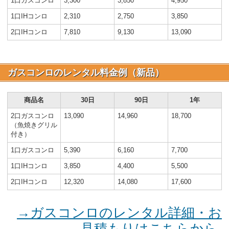
1口ガスコンロ
3,300
3,850
4,950
1口IHコンロ
2,310
2,750
3,850
2口IHコンロ
7,810
9,130
13,090
ガスコンロのレンタル料金例（新品）
商品名
30日
90日
1年
2口ガスコンロ
13,090
14,960
18,700
（魚焼きグリル
付き）
1口ガスコンロ
5,390
6,160
7,700
1口IHコンロ
3,850
4,400
5,500
2口IHコンロ
12,320
14,080
17,600
→ガスコンロのレンタル詳細・お
見積もりはこちらから