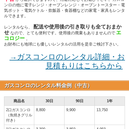
ンロの他に電子レンジ・オーブンレンジ・オーブントースター・電
気ポット・電気ケトル・炊飯器・食器棚などの家電・家具もレンタ
ルできます。
配送や使用後の引き取りも全ておまか
レンタルなら、
せ
エ
なので、とても便利です。使用後の廃棄もありませんので
コロジー
。
お財布にも地球にも優しいレンタルの活用を是非ご検討下さい。
→ガスコンロのレンタル詳細・お
見積もりはこちらから
ガスコンロのレンタル料金例（中古）
商品名
30日
90日
1年
2口ガスコンロ
8,800
9,900
13,750
（魚焼きグリル
付き）