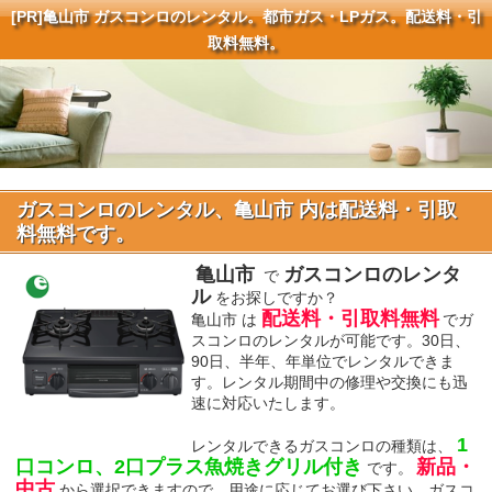
[PR]
亀山市 ガスコンロのレンタル。都市ガス・LPガス。配送料・引
取料無料。
ガスコンロのレンタル、亀山市 内は配送料・引取
料無料です。
亀山市
ガスコンロのレンタ
で
ル
をお探しですか？
配送料・引取料無料
亀山市 は
でガ
スコンロのレンタルが可能です。30日、
90日、半年、年単位でレンタルできま
す。レンタル期間中の修理や交換にも迅
速に対応いたします。
1
レンタルできるガスコンロの種類は、
口コンロ、2口プラス魚焼きグリル付き
新品・
です。
中古
から選択できますので、用途に応じてお選び下さい。ガスコ