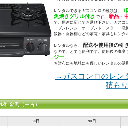
1
レンタルできるガスコンロの種類は、
魚焼きグリル付き
新品・
です。
で、用途に応じてお選び下さい。ガスコ
ーブンレンジ・オーブントースター・電
飯器・食器棚などの家電・家具もレンタ
配送や使用後の引
レンタルなら、
なので、とても便利です。使用後の廃棄
ジー
。
お財布にも地球にも優しいレンタルの活
→ガスコンロのレン
積も
ル料金例（中古）
30日
90日