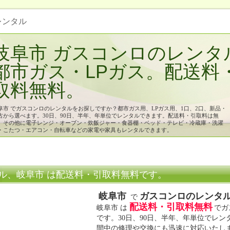
 レンタル
岐阜市 ガスコンロのレンタ
都市ガス・LPガス。配送料
取料無料。
阜市 でガスコンロのレンタルをお探しですか？都市ガス用、LPガス用、1口、2口、新品・
古から選べます。30日、90日、半年、年単位でレンタルできます。配送料・引取料は無
。その他に電子レンジ・オーブン・炊飯ジャー・食器棚・ベッド・テレビ・冷蔵庫・洗濯
・こたつ・エアコン・自転車などの家電や家具もレンタルできます。
ル、岐阜市 は配送料・引取料無料です。
岐阜市
ガスコンロのレンタ
で
配送料・引取料無料
岐阜市 は
でガ
です。30日、90日、半年、年単位でレ
間中の修理や交換にも迅速に対応いたし