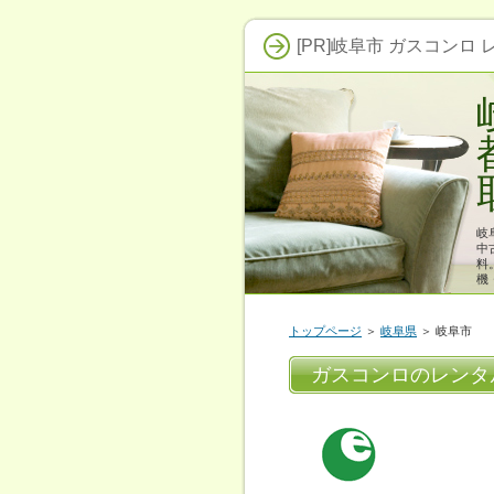
[PR]岐阜市 ガスコンロ
岐
中
料
機
トップページ
＞
岐阜県
＞ 岐阜市
ガスコンロのレンタ