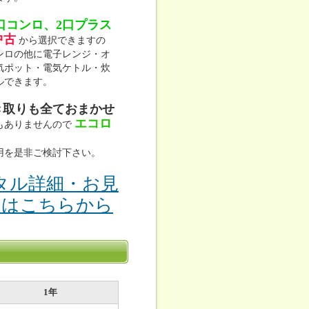
口コンロ、2口プラス
中古
から選択できますの
ンロの他に電子レンジ・オ
気ポット・電気ケトル・炊
ルできます。
き取りも全ておまかせ
エコロ
もありませんので
用を是非ご検討下さい。
タル詳細・お見
りはこちらから
1年