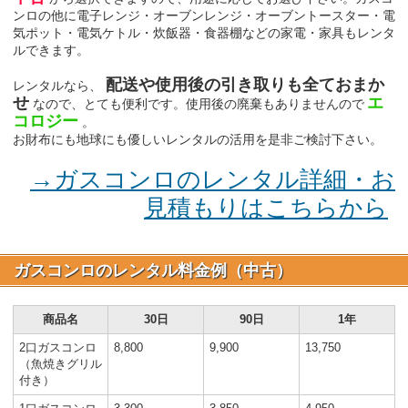
ンロの他に電子レンジ・オーブンレンジ・オーブントースター・電
気ポット・電気ケトル・炊飯器・食器棚などの家電・家具もレンタ
ルできます。
配送や使用後の引き取りも全ておまか
レンタルなら、
せ
エ
なので、とても便利です。使用後の廃棄もありませんので
コロジー
。
お財布にも地球にも優しいレンタルの活用を是非ご検討下さい。
→ガスコンロのレンタル詳細・お
見積もりはこちらから
ガスコンロのレンタル料金例（中古）
商品名
30日
90日
1年
2口ガスコンロ
8,800
9,900
13,750
（魚焼きグリル
付き）