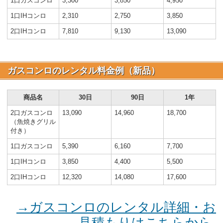
1口ガスコンロ
3,300
3,850
4,950
1口IHコンロ
2,310
2,750
3,850
2口IHコンロ
7,810
9,130
13,090
ガスコンロのレンタル料金例（新品）
商品名
30日
90日
1年
2口ガスコンロ
13,090
14,960
18,700
（魚焼きグリル
付き）
1口ガスコンロ
5,390
6,160
7,700
1口IHコンロ
3,850
4,400
5,500
2口IHコンロ
12,320
14,080
17,600
→ガスコンロのレンタル詳細・お
見積もりはこちらから