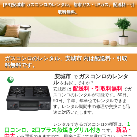
[PR]
安城市 ガスコンロのレンタル。都市ガス・LPガス。配送料・引
取料無料。
ガスコンロのレンタル、安城市 内は配送料・引取
料無料です。
安城市
ガスコンロのレンタ
で
ル
をお探しですか？
配送料・引取料無料
安城市 は
でガ
スコンロのレンタルが可能です。30日、
90日、半年、年単位でレンタルできま
す。レンタル期間中の修理や交換にも迅
速に対応いたします。
1
レンタルできるガスコンロの種類は、
口コンロ、2口プラス魚焼きグリル付き
新品・
です。
中古
から選択できますので、用途に応じてお選び下さい。ガスコ