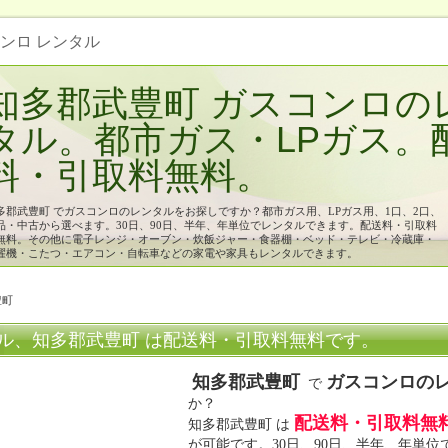
コンロ レンタル
知多郡武豊町 ガスコンロの
タル。都市ガス・LPガス。
料・引取料無料。
多郡武豊町 でガスコンロのレンタルをお探しですか？都市ガス用、LPガス用、1口、2口、
品・中古から選べます。30日、90日、半年、年単位でレンタルできます。配送料・引取料
無料。その他に電子レンジ・オーブン・炊飯ジャー・食器棚・ベッド・テレビ・冷蔵庫・
濯機・こたつ・エアコン・自転車などの家電や家具もレンタルできます。
豊町
ル、知多郡武豊町 は配送料・引取料無料です。
知多郡武豊町
ガスコンロの
で
か？
配送料・引取料無
知多郡武豊町 は
が可能です。30日、90日、半年、年単