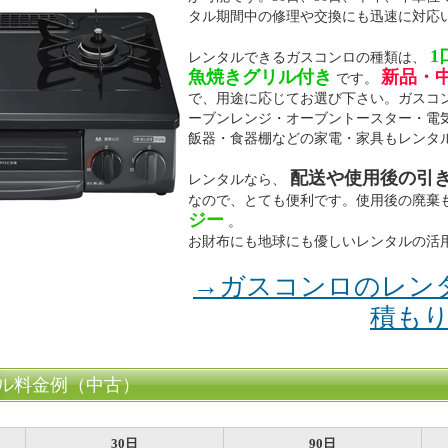
タル期間中の修理や交換にも迅速に対応
1
レンタルできるガスコンロの種類は、
魚焼きグリル付き
新品・
です。
で、用途に応じてお選び下さい。ガスコ
ーブンレンジ・オーブントースター・電
飯器・食器棚などの家電・家具もレンタ
配送や使用後の引
レンタルなら、
なので、とても便利です。使用後の廃棄
ジー
。
お財布にも地球にも優しいレンタルの活
→ガスコンロのレン
積も
ル料金例（中古）
30日
90日