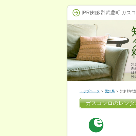
[PR]知多郡武豊町 ガス
知
新
は
洗
トップページ
＞
愛知県
＞ 知多郡武
ガスコンロのレンタ