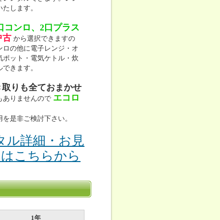
いたします。
口コンロ、2口プラス
中古
から選択できますの
ンロの他に電子レンジ・オ
気ポット・電気ケトル・炊
ルできます。
き取りも全ておまかせ
エコロ
もありませんので
用を是非ご検討下さい。
タル詳細・お見
りはこちらから
1年