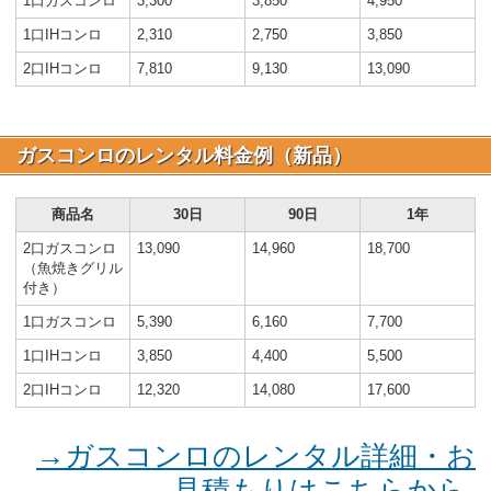
1口ガスコンロ
3,300
3,850
4,950
1口IHコンロ
2,310
2,750
3,850
2口IHコンロ
7,810
9,130
13,090
ガスコンロのレンタル料金例（新品）
商品名
30日
90日
1年
2口ガスコンロ
13,090
14,960
18,700
（魚焼きグリル
付き）
1口ガスコンロ
5,390
6,160
7,700
1口IHコンロ
3,850
4,400
5,500
2口IHコンロ
12,320
14,080
17,600
→ガスコンロのレンタル詳細・お
見積もりはこちらから