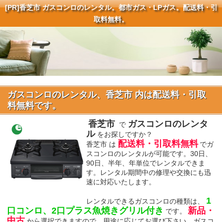
[PR]
香芝市 ガスコンロのレンタル。都市ガス・LPガス。配送料・引
取料無料。
ガスコンロのレンタル、香芝市 内は配送料・引取
料無料です。
香芝市
ガスコンロのレンタ
で
ル
をお探しですか？
配送料・引取料無料
香芝市 は
でガ
スコンロのレンタルが可能です。30日、
90日、半年、年単位でレンタルできま
す。レンタル期間中の修理や交換にも迅
速に対応いたします。
1
レンタルできるガスコンロの種類は、
口コンロ、2口プラス魚焼きグリル付き
新品・
です。
中古
から選択できますので、用途に応じてお選び下さい。ガスコ