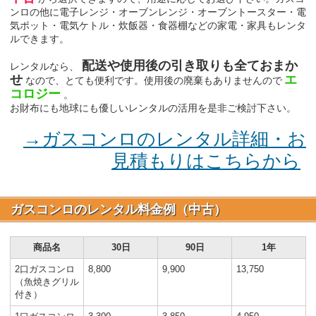
ンロの他に電子レンジ・オーブンレンジ・オーブントースター・電
気ポット・電気ケトル・炊飯器・食器棚などの家電・家具もレンタ
ルできます。
配送や使用後の引き取りも全ておまか
レンタルなら、
せ
エ
なので、とても便利です。使用後の廃棄もありませんので
コロジー
。
お財布にも地球にも優しいレンタルの活用を是非ご検討下さい。
→ガスコンロのレンタル詳細・お
見積もりはこちらから
ガスコンロのレンタル料金例（中古）
商品名
30日
90日
1年
2口ガスコンロ
8,800
9,900
13,750
（魚焼きグリル
付き）