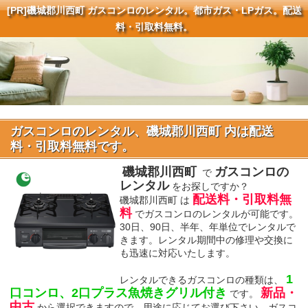
[PR]
磯城郡川西町 ガスコンロのレンタル。都市ガス・LPガス。配送
料・引取料無料。
ガスコンロのレンタル、磯城郡川西町 内は配送
料・引取料無料です。
磯城郡川西町
ガスコンロの
で
レンタル
をお探しですか？
配送料・引取料無
磯城郡川西町 は
料
でガスコンロのレンタルが可能です。
30日、90日、半年、年単位でレンタルで
きます。レンタル期間中の修理や交換に
も迅速に対応いたします。
1
レンタルできるガスコンロの種類は、
口コンロ、2口プラス魚焼きグリル付き
新品・
です。
中古
から選択できますので、用途に応じてお選び下さい。ガスコ