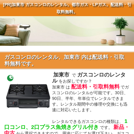
[PR]
加東市 ガスコンロのレンタル。都市ガス・LPガス。配送料・引
取料無料。
ガスコンロのレンタル、加東市 内は配送料・引取
料無料です。
加東市
ガスコンロのレンタ
で
ル
をお探しですか？
配送料・引取料無料
加東市 は
でガ
スコンロのレンタルが可能です。30日、
90日、半年、年単位でレンタルできま
す。レンタル期間中の修理や交換にも迅
速に対応いたします。
1
レンタルできるガスコンロの種類は、
口コンロ、2口プラス魚焼きグリル付き
新品・
です。
中古
から選択できますので、用途に応じてお選び下さい。ガスコ