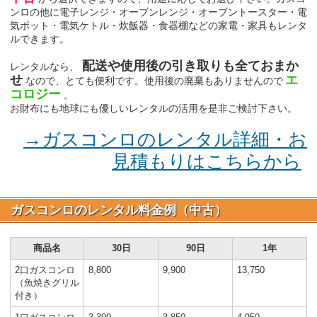
ンロの他に電子レンジ・オーブンレンジ・オーブントースター・電
気ポット・電気ケトル・炊飯器・食器棚などの家電・家具もレンタ
ルできます。
配送や使用後の引き取りも全ておまか
レンタルなら、
せ
エ
なので、とても便利です。使用後の廃棄もありませんので
コロジー
。
お財布にも地球にも優しいレンタルの活用を是非ご検討下さい。
→ガスコンロのレンタル詳細・お
見積もりはこちらから
ガスコンロのレンタル料金例（中古）
商品名
30日
90日
1年
2口ガスコンロ
8,800
9,900
13,750
（魚焼きグリル
付き）