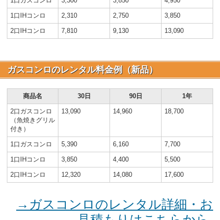
1口ガスコンロ
3,300
3,850
4,950
1口IHコンロ
2,310
2,750
3,850
2口IHコンロ
7,810
9,130
13,090
ガスコンロのレンタル料金例（新品）
商品名
30日
90日
1年
2口ガスコンロ
13,090
14,960
18,700
（魚焼きグリル
付き）
1口ガスコンロ
5,390
6,160
7,700
1口IHコンロ
3,850
4,400
5,500
2口IHコンロ
12,320
14,080
17,600
→ガスコンロのレンタル詳細・お
見積もりはこちらから