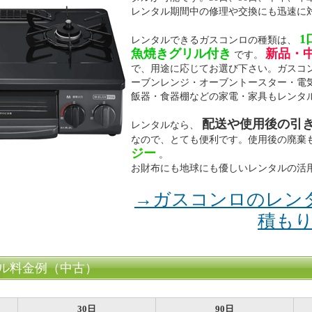
レンタル期間中の修理や交換にも迅速に
1
レンタルできるガスコンロの種類は、
魚焼きグリル付き
新品・
です。
で、用途に応じてお選び下さい。ガスコ
ーブンレンジ・オーブントースター・電
飯器・食器棚などの家電・家具もレンタ
配送や使用後の引
レンタルなら、
なので、とても便利です。使用後の廃棄
ジー
。
お財布にも地球にも優しいレンタルの活
→ガスコンロのレン
積も
ル料金例（中古）
30日
90日