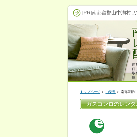
[PR]南都留郡山中湖村 
南
口
取
庫
トップページ
＞
山梨県
＞ 南都留郡
ガスコンロのレンタ