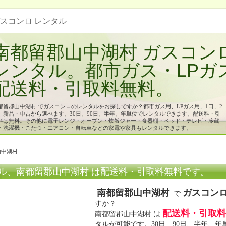
ガスコンロ レンタル
南都留郡山中湖村 ガスコン
レンタル。都市ガス・LPガ
配送料・引取料無料。
都留郡山中湖村 でガスコンロのレンタルをお探しですか？都市ガス用、LPガス用、1口、2
、新品・中古から選べます。30日、90日、半年、年単位でレンタルできます。配送料・引
料は無料。その他に電子レンジ・オーブン・炊飯ジャー・食器棚・ベッド・テレビ・冷蔵
・洗濯機・こたつ・エアコン・自転車などの家電や家具もレンタルできます。
山中湖村
ル、南都留郡山中湖村 は配送料・引取料無料です。
南都留郡山中湖村
ガスコン
で
すか？
配送料・引取料
南都留郡山中湖村 は
タルが可能です。30日、90日、半年、